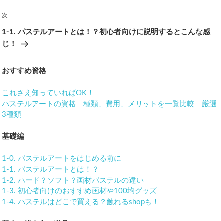
投
リ
ー
次
次
稿
の
1-1. パステルアートとは！？初心者向けに説明するとこんな感
ナ
投
じ！
稿
ビ
おすすめ資格
ゲ
これさえ知っていればOK！
ー
パステルアートの資格 種類、費用、メリットを一覧比較 厳選
3種類
シ
ョ
基礎編
ン
1-0. パステルアートをはじめる前に
1-1. パステルアートとは！？
1-2. ハード？ソフト？画材パステルの違い
1-3. 初心者向けのおすすめ画材や100均グッズ
1-4. パステルはどこで買える？触れるshopも！