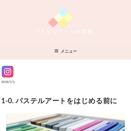
コ
ン
テ
ン
ツ
へ
パステルアートの学校
すべてが無料！パステルアートのことなら
ス
メニュー
キ
ッ
Instagram
プ
投
2018/5/2
稿
日:
1-0. パステルアートをはじめる前に