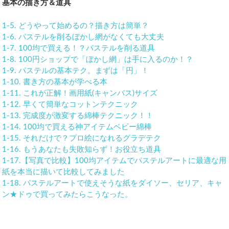
基本の描き方＆道具
1-5. どうやって始めるの？描き方は簡単？
1-6. パステルを削るぼかし網がなくても大丈夫
1-7. 100均で買える！？パステルを削る道具
1-8. 100円ショップで「ぼかし網」は手に入るのか！？
1-9. パステルの基本テク。まずは「円」！
1-10. 書き方の基本が学べる本
1-11. これが正解！画用紙(キャンバス)サイズ
1-12. 早くて簡単なコットンテクニック
1-13. 完成度が激変する綿棒テクニック！！
1-14. 100均で買える神アイテムベビー綿棒
1-15. それだけで？プロ絵になれるグラデテク
1-16. もうあなたも失敗知らず！お役立ち道具
1-17.【写真で比較】100均アイテムでパステルアートに最適な用
紙を本当に描いて比較してみました
1-18. パステルアートで使えそうな紙をダイソー、セリア、キャ
ン★ドゥで買ってみたらこうなった。