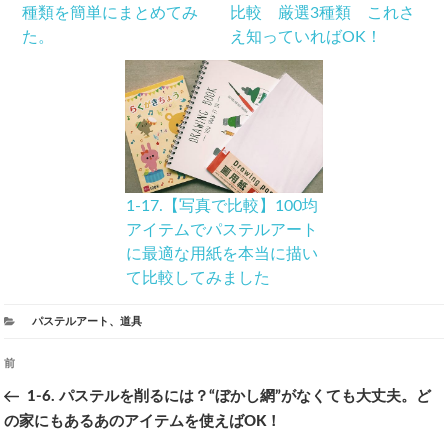
種類を簡単にまとめてみ
比較 厳選3種類 これさ
た。
え知っていればOK！
1-17.【写真で比較】100均
アイテムでパステルアート
に最適な用紙を本当に描い
て比較してみました
カ
パステルアート
、
道具
テ
ゴ
投
前
前
リ
ー
の
1-6. パステルを削るには？“ぼかし網”がなくても大丈夫。ど
稿
投
の家にもあるあのアイテムを使えばOK！
ナ
稿