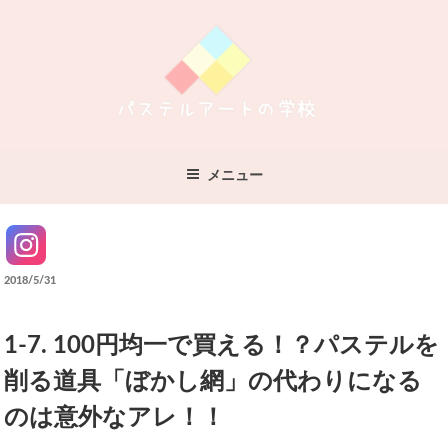
コ
ン
テ
ン
ツ
へ
パステルアートの学校
すべてが無料！パステルアートのことなら
ス
メニュー
キ
ッ
Instagram
プ
投
2018/5/31
稿
日:
1-7. 100円均一で買える！？パステルを
削る道具「ぼかし網」の代わりになる
のは意外なアレ！！