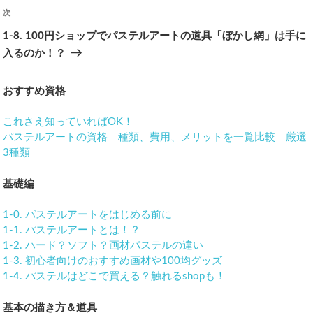
次
次
ビ
の
1-8. 100円ショップでパステルアートの道具「ぼかし網」は手に
ゲ
投
入るのか！？
稿
ー
おすすめ資格
シ
これさえ知っていればOK！
ョ
パステルアートの資格 種類、費用、メリットを一覧比較 厳選
3種類
ン
基礎編
1-0. パステルアートをはじめる前に
1-1. パステルアートとは！？
1-2. ハード？ソフト？画材パステルの違い
1-3. 初心者向けのおすすめ画材や100均グッズ
1-4. パステルはどこで買える？触れるshopも！
基本の描き方＆道具