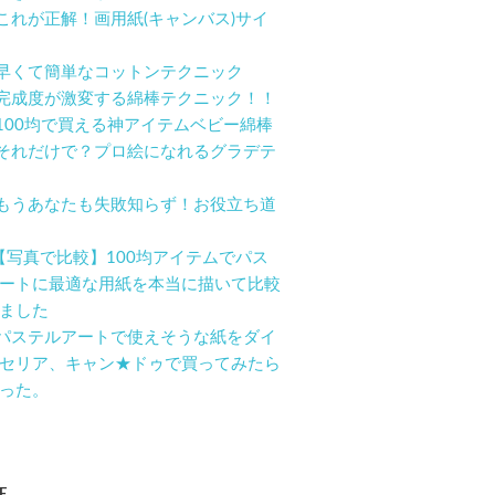
1. これが正解！画用紙(キャンバス)サイ
2. 早くて簡単なコットンテクニック
3. 完成度が激変する綿棒テクニック！！
4. 100均で買える神アイテムベビー綿棒
5. それだけで？プロ絵になれるグラデテ
6. もうあなたも失敗知らず！お役立ち道
7.【写真で比較】100均アイテムでパス
ートに最適な用紙を本当に描いて比較
ました
8. パステルアートで使えそうな紙をダイ
セリア、キャン★ドゥで買ってみたら
った。
E