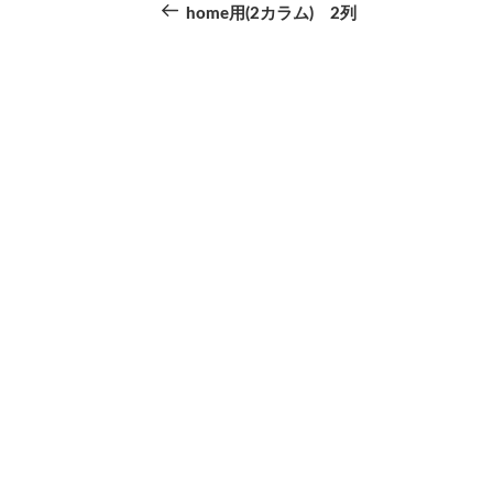
の
home用(2カラム) 2列
稿
投
ナ
稿
ビ
ゲ
ー
シ
ョ
ン