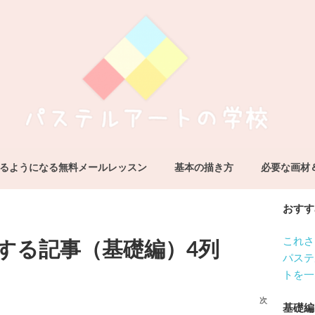
の学校
なら
けるようになる無料メールレッスン
基本の描き方
必要な画材
おすす
これさ
する記事（基礎編）4列
パステ
トを一
次
次
基礎編