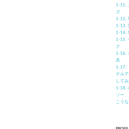
1-1
ズ
1-1
1-1
1-1
1-1
ク
1-1
具
1-1
テルア
してみ
1-1
ソー、
こうな
PROFIL