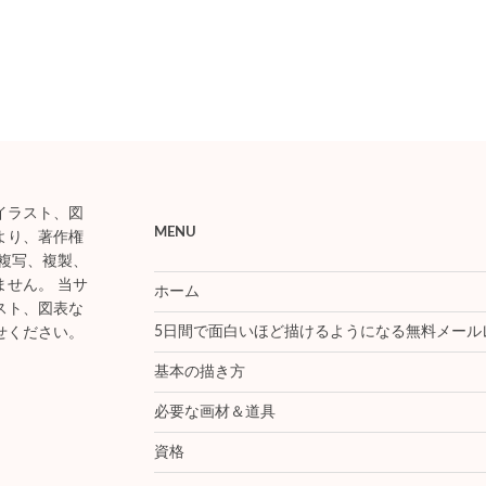
イラスト、図
MENU
より、著作権
複写、複製、
せん。 当サ
ホーム
スト、図表な
5日間で面白いほど描けるようになる無料メール
せください。
基本の描き方
必要な画材＆道具
資格