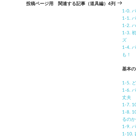
の
投稿ページ用 関連する記事（道具編）4列
投
1-0
稿
1-1
1-2
1-3
ズ
1-4
も！
基本の
1-5
1-6
丈夫
1-7
1-8
るのか
1-9
1-1