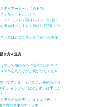
. パステルアートをはじめる前に
. パステルアートとは！？
. ハード？ソフト？画材パステルの違い
. 初心者向けのおすすめ画材や100均グッ
. パステルはどこで買える？触れるshop
描き方＆道具
. どうやって始めるの？描き方は簡単？
. パステルを削るぼかし網がなくても大
. 100均で買える！？パステルを削る道具
. 100円ショップで「ぼかし網」は手に入
！？
. パステルの基本テク。まずは「円」！
0. 書き方の基本が学べる本