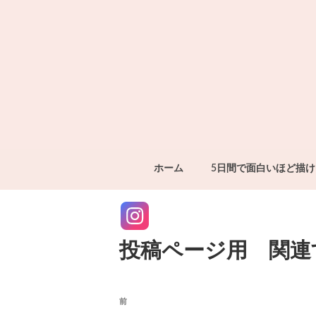
コ
ン
テ
ン
ツ
へ
ス
キ
パステルアート
すべてが無料！パステルアートのこと
ッ
プ
ホーム
5日間で面白いほど描
Instagram
投稿ページ用 関連
投
前
前