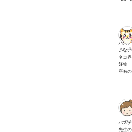
パステ
ささみ先
いない
ネコ界
好物
座右の
パス子
パステ
先生の